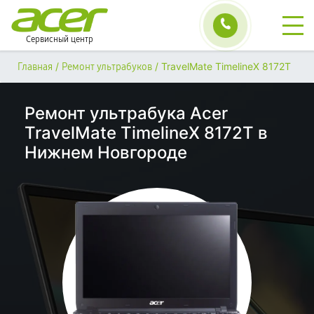
Сервисный центр
/
/
TravelMate TimelineX 8172T
Главная
Ремонт ультрабуков
Ремонт ультрабука Acer
TravelMate TimelineX 8172T в
Нижнем Новгороде