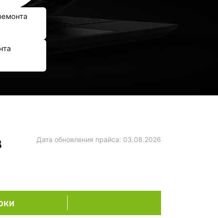
ремонта
нта
в
Дата обновления прайса:
03.08.2026
оки