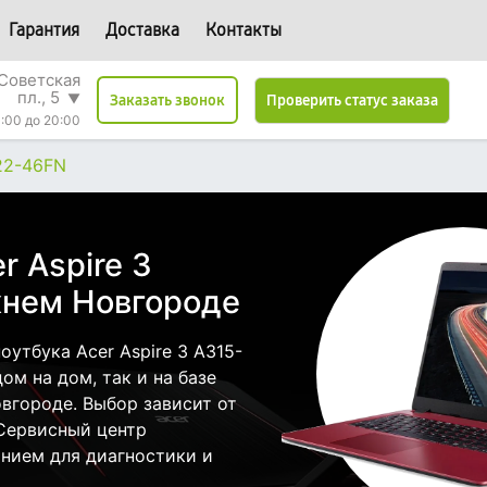
Гарантия
Доставка
Контакты
Советская
пл., 5
▼
Проверить статус заказа
Заказать звонок
:00 до 20:00
-22-46FN
r Aspire 3
жнем Новгороде
утбука Acer Aspire 3 A315-
ом на дом, так и на базе
вгороде. Выбор зависит от
 Сервисный центр
нием для диагностики и