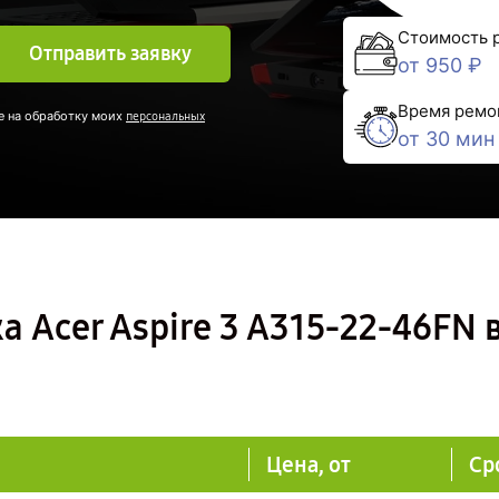
Стоимость 
Отправить заявку
от 950 ₽
Время ремо
е на обработку моих
персональных
от 30 мин
 Acer Aspire 3 A315-22-46FN 
Цена, от
Ср